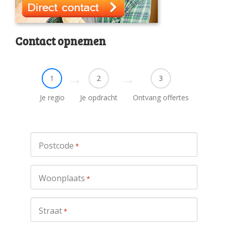
Contact opnemen
1
2
3
Je regio
Je opdracht
Ontvang offertes
Postcode
*
Woonplaats
*
Straat
*