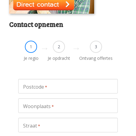
Contact opnemen
1
2
3
Je regio
Je opdracht
Ontvang offertes
Postcode
*
Woonplaats
*
Straat
*