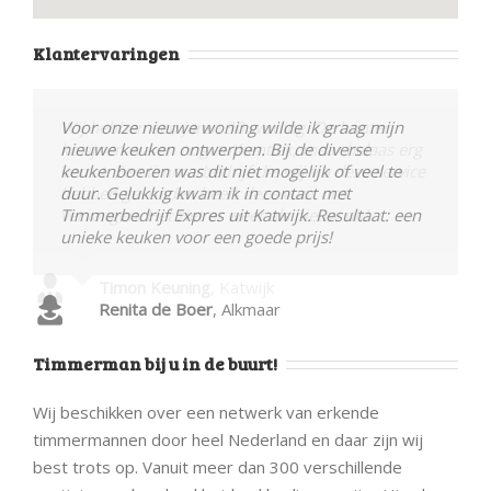
Klantervaringen
Wij hebben een jaren 30 woning. De houten
kozijnen waren nog authentiek, maar helaas erg
verrot. Een timmerbedrijf die wij via deze service
hebben gevonden heeft deze voor ons
vervangen. Het ziet er weer als nieuw uit!
Timon Keuning
,
Katwijk
Timmerman bij u in de buurt!
Wij beschikken over een netwerk van erkende
timmermannen door heel Nederland en daar zijn wij
best trots op. Vanuit meer dan 300 verschillende
vestigingen door heel het land bedienen wij u. Hierdoor