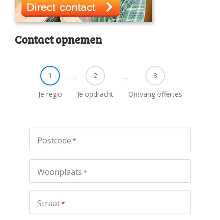
Contact opnemen
1
2
3
Je regio
Je opdracht
Ontvang offertes
Postcode
*
Woonplaats
*
Straat
*