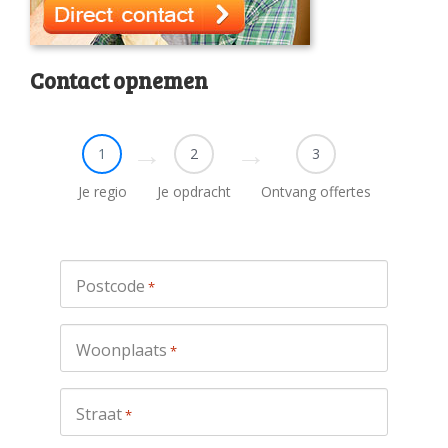
Contact opnemen
1
2
3
Je regio
Je opdracht
Ontvang offertes
Postcode
*
Woonplaats
*
Straat
*