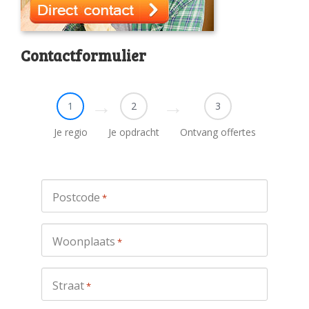
Contactformulier
1
2
3
Je regio
Je opdracht
Ontvang offertes
Postcode
*
Woonplaats
*
Straat
*