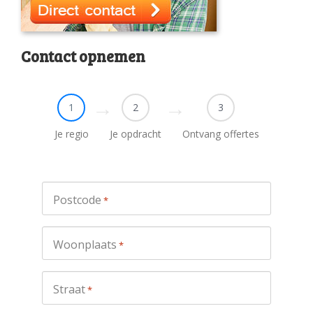
Contact opnemen
1
2
3
Je regio
Je opdracht
Ontvang offertes
Postcode
*
Woonplaats
*
Straat
*