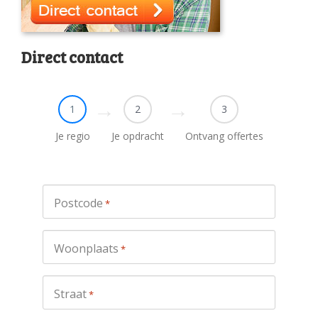
Direct contact
1
2
3
Je regio
Je opdracht
Ontvang offertes
Postcode
*
Woonplaats
*
Straat
*