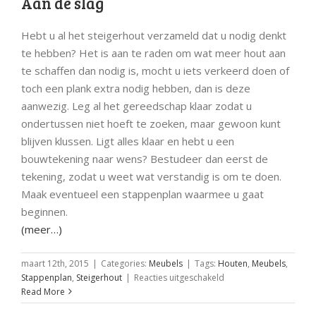
Aan de slag
Hebt u al het steigerhout verzameld dat u nodig denkt
te hebben? Het is aan te raden om wat meer hout aan
te schaffen dan nodig is, mocht u iets verkeerd doen of
toch een plank extra nodig hebben, dan is deze
aanwezig. Leg al het gereedschap klaar zodat u
ondertussen niet hoeft te zoeken, maar gewoon kunt
blijven klussen. Ligt alles klaar en hebt u een
bouwtekening naar wens? Bestudeer dan eerst de
tekening, zodat u weet wat verstandig is om te doen.
Maak eventueel een stappenplan waarmee u gaat
beginnen.
(meer…)
maart 12th, 2015
|
Categories:
Meubels
|
Tags:
Houten
,
Meubels
,
voor
Stappenplan
,
Steigerhout
|
Reacties uitgeschakeld
Stappenplan
Read More
om